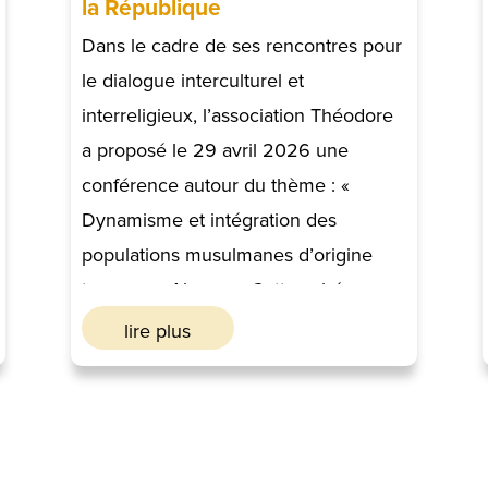
la République
Dans le cadre de ses rencontres pour
le dialogue interculturel et
interreligieux, l’association Théodore
a proposé le 29 avril 2026 une
conférence autour du thème : «
Dynamisme et intégration des
populations musulmanes d’origine
turque en Alsace ». Cette soirée a
permis d’échanger sur les parcours,
lire plus
les engagements et la place des
Franco Turcs dans la société
alsacienne.