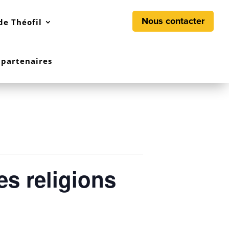
Nous contacter
de Théofil
 partenaires
s religions