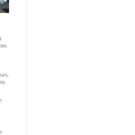
d
ites
nart,
oy,
e
a
e