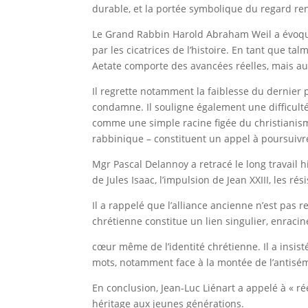
durable, et la portée symbolique du regard ren
Le Grand Rabbin Harold Abraham Weil a évoqu
par les cicatrices de l’histoire. En tant que tal
Aetate comporte des avancées réelles, mais aus
Il regrette notamment la faiblesse du dernier 
condamne. Il souligne également une difficulté
comme une simple racine figée du christianisme.
rabbinique – constituent un appel à poursuivre
Mgr Pascal Delannoy a retracé le long travail h
de Jules Isaac, l’impulsion de Jean XXIII, les ré
Il a rappelé que l’alliance ancienne n’est pas r
chrétienne constitue un lien singulier, enracin
cœur même de l’identité chrétienne. Il a insist
mots, notamment face à la montée de l’antisé
En conclusion, Jean-Luc Liénart a appelé à « rée
héritage aux jeunes générations.