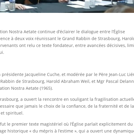
ion Nostra Aetate continue d’éclairer le dialogue entre l’Église
érence à deux voix réunissant le Grand Rabbin de Strasbourg, Harol
rvenants ont relu ce texte fondateur, entre avancées décisives, lim
ui.
a présidente Jacqueline Cuche, et modérée par le Père Jean-Luc Lié
nd Rabbin de Strasbourg, Harold Abraham Weil, et Mgr Pascal Delann
ation Nostra Aetate (1965).
sbourg, a ouvert la rencontre en souligant la fragilisation actuell
ssaire que jamais le choix de la confiance, de la fraternité et de l
et spirituel.
t le premier texte magistériel où l’Église parlait explicitement du
age historique « du mépris à l’estime », qui a ouvert une dynamiqu