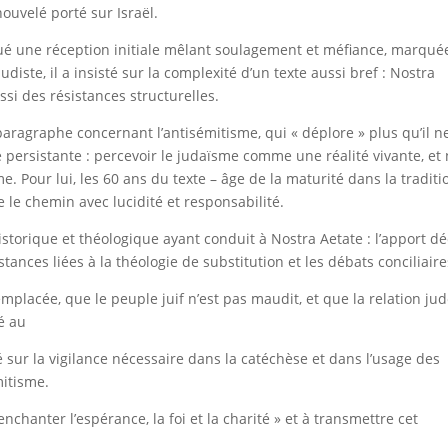
ouvelé porté sur Israël.
é une réception initiale mêlant soulagement et méfiance, marqué
mudiste, il a insisté sur la complexité d’un texte aussi bref : Nostra
si des résistances structurelles.
paragraphe concernant l’antisémitisme, qui « déplore » plus qu’il n
 persistante : percevoir le judaïsme comme une réalité vivante, et
 Pour lui, les 60 ans du texte – âge de la maturité dans la traditi
 le chemin avec lucidité et responsabilité.
istorique et théologique ayant conduit à Nostra Aetate : l’apport dé
sistances liées à la théologie de substitution et les débats conciliaire
emplacée, que le peuple juif n’est pas maudit, et que la relation ju
é au
é sur la vigilance nécessaire dans la catéchèse et dans l’usage des
mitisme.
nchanter l’espérance, la foi et la charité » et à transmettre cet