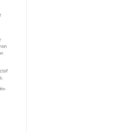
e
e
 non
on
cisif
s.
déo-