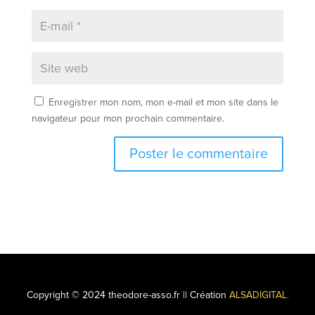
Enregistrer mon nom, mon e-mail et mon site dans le
navigateur pour mon prochain commentaire.
A
l
t
e
r
n
a
t
Copyright © 2024 theodore-asso.fr || Création
ALSADIGITAL
.
i