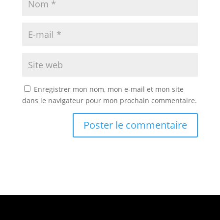
Enregistrer mon nom, mon e-mail et mon site
dans le navigateur pour mon prochain commentaire.
A
l
t
e
r
n
a